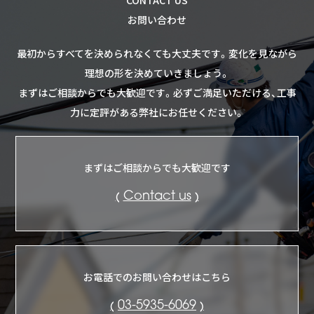
CONTACT US
sumika-スミカ
お問い合わせ
最初からすべてを決められなくても大丈夫です。
変化を見ながら
公共工事
理想の形を決めていきましょう。
太陽光発電
まずはご相談からでも大歓迎です。
必ずご満足いただける、工事
力に定評がある弊社にお任せください。
建築・リフォーム
空調工事
まずはご相談からでも大歓迎です
電気工事
Contact us
会社情報
ご挨拶
お電話でのお問い合わせはこちら
会社案内
03-5935-6069