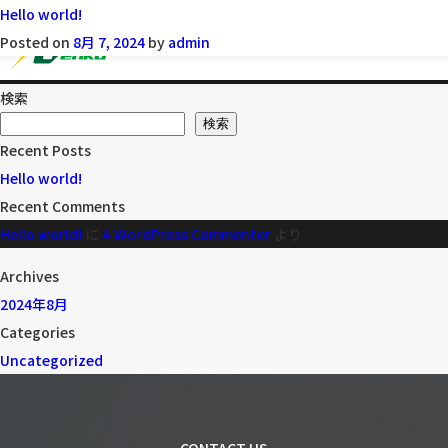
カテゴリー:
Hello world!
Welcome to WordPress. This is your first post. Edit or delete it,
Uncategorized
Posted on
then start writing!
8月 7, 2024
by
admin
Hello
Posted in
Uncategorized
1件のコメント
world!
検索
事業内容
へ
検索
Recent Posts
の
太陽光発電
Hello world!
Recent Comments
電気工事
Hello world!
に
A WordPress Commenter
より
建築・リフォーム
Archives
2024年8月
公共工事
Categories
Uncategorized
空調工事
実績一覧