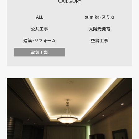
CATEGORY
sumika-スミカ
ALL
sumika-スミカ
公共工事
公共工事
太陽光発電
太陽光発電
建築・リフォーム
空調工事
電気工事
建築・リフォーム
空調工事
電気工事
会社情報
ご挨拶
会社案内