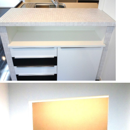
sumika-スミカ
公共工事
太陽光発電
建築・リフォーム
空調工事
電気工事
会社情報
ご挨拶
会社案内