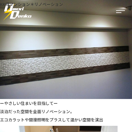
KK様マンション＊リノベーション
事業内容
太陽光発電
電気工事
建築・リフォーム
公共工事
ーやさしい住まいを目指してー
空調工事
淡泊だった空間を全面リノベーション。
エコカラットや間接照明をプラスして温かい空間を演出
実績一覧