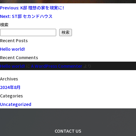
投
Previous:
K邸 理想の家を現実に！
稿
Next:
ST邸 セカンドハウス
ナ
検索
ビ
検索
Recent Posts
ゲ
Hello world!
ー
Recent Comments
シ
Hello world!
に
A WordPress Commenter
より
ョ
ン
Archives
2024年8月
Categories
Uncategorized
CONTACT US