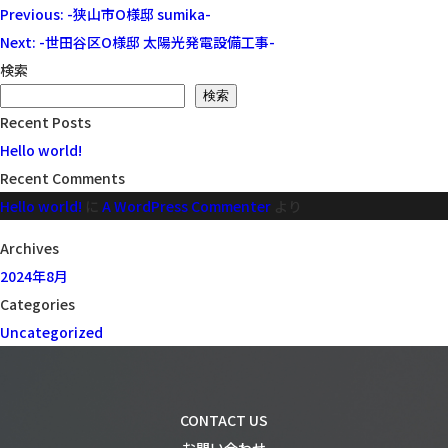
投
Previous:
-狭山市O様邸 sumika-
稿
Next:
-世田谷区O様邸 太陽光発電設備工事-
ナ
検索
ビ
検索
Recent Posts
ゲ
Hello world!
ー
Recent Comments
シ
Hello world!
に
A WordPress Commenter
より
ョ
ン
Archives
2024年8月
Categories
Uncategorized
CONTACT US
お問い合わせ