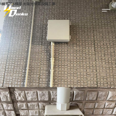
-練馬区S様邸 太陽光発電設備工事-
事業内容
太陽光発電
電気工事
建築・リフォーム
公共工事
空調工事
実績一覧