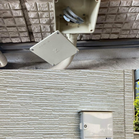
sumika-スミカ
公共工事
太陽光発電
建築・リフォーム
空調工事
電気工事
会社情報
ご挨拶
会社案内