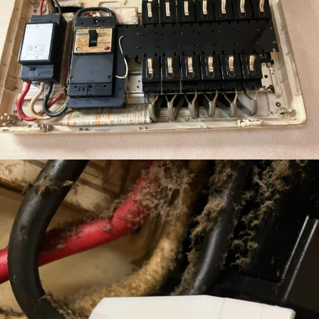
sumika-スミカ
公共工事
太陽光発電
建築・リフォーム
空調工事
電気工事
会社情報
ご挨拶
会社案内