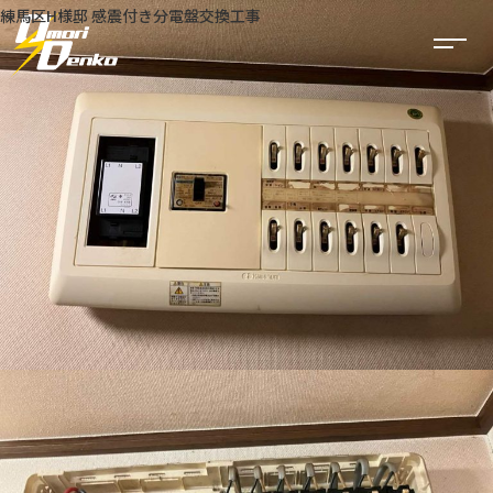
練馬区H様邸 感震付き分電盤交換工事
事業内容
太陽光発電
電気工事
建築・リフォーム
公共工事
空調工事
実績一覧