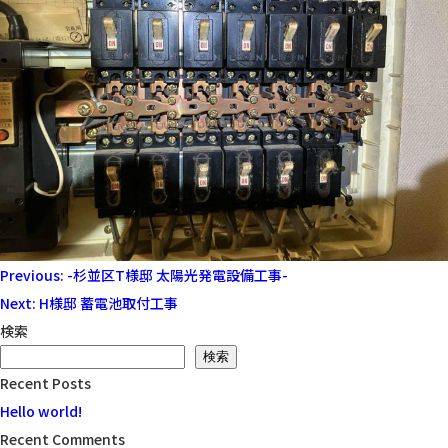
投
Previous:
-杉並区T様邸 太陽光発電設備工事-
稿
Next:
H様邸 蓄電池取付工事
ナ
検索
ビ
検索
Recent Posts
ゲ
Hello world!
ー
Recent Comments
シ