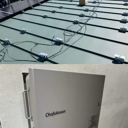
sumika-スミカ
公共工事
太陽光発電
建築・リフォーム
空調工事
電気工事
会社情報
ご挨拶
会社案内