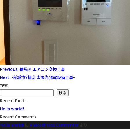
投
Previous:
練馬区 エアコン交換工事
稿
Next:
-稲城市Y様邸 太陽光発電設備工事-
ナ
検索
ビ
検索
Recent Posts
ゲ
Hello world!
ー
Recent Comments
シ
Hello world!
に
A WordPress Commenter
より
ョ