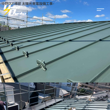
-中野区T様邸 太陽光発電設備工事-
事業内容
太陽光発電
電気工事
建築・リフォーム
公共工事
空調工事
実績一覧