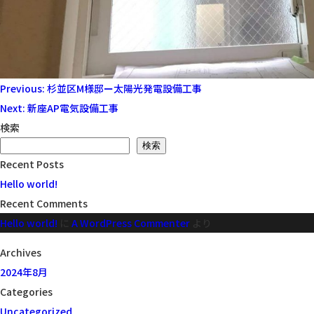
投
Previous:
杉並区M様邸ー太陽光発電設備工事
稿
Next:
新座AP電気設備工事
ナ
検索
ビ
検索
Recent Posts
ゲ
Hello world!
ー
Recent Comments
シ
Hello world!
に
A WordPress Commenter
より
ョ
ン
Archives
2024年8月
Categories
Uncategorized