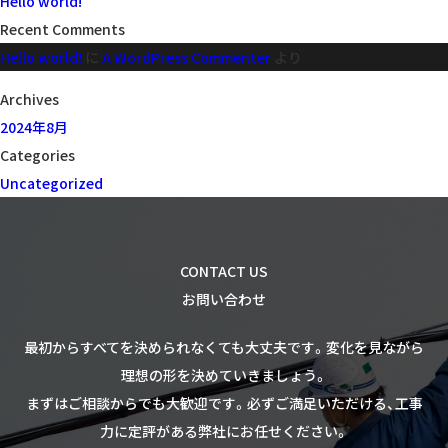
Hello world!
ー
Recent Comments
シ
Hello world!
に
A WordPress Commenter
より
ョ
ン
Archives
2024年8月
Categories
Uncategorized
CONTACT US
お問い合わせ
最初からすべてを決められなくても大丈夫です。
変化を見ながら
理想の形を決めていきましょう。
まずはご相談からでも大歓迎です。
必ずご満足いただける、工事
力に定評がある弊社にお任せください。