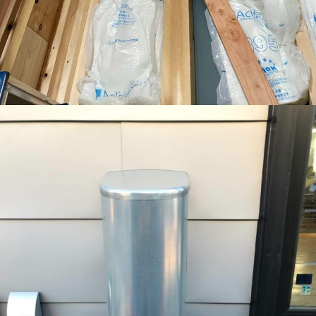
sumika-スミカ
公共工事
太陽光発電
建築・リフォーム
空調工事
電気工事
会社情報
ご挨拶
会社案内