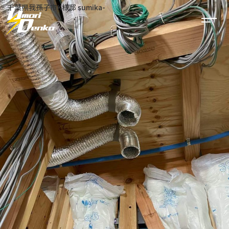
‐千葉県我孫子市K様邸 sumika-
事業内容
太陽光発電
電気工事
建築・リフォーム
公共工事
空調工事
実績一覧