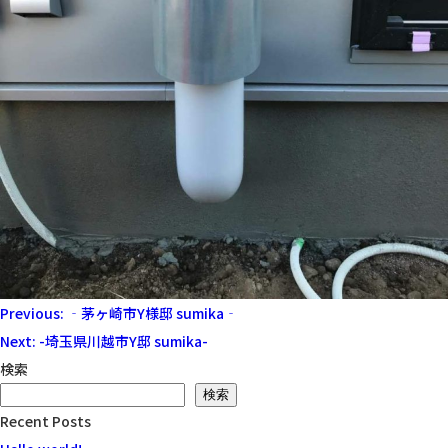
会社沿革
アクセス
採用情報
お問い合わせ
投
Previous:
‐茅ヶ崎市Y様邸 sumika‐
稿
Next:
-埼玉県川越市Y邸 sumika-
ナ
検索
ビ
検索
Recent Posts
ゲ